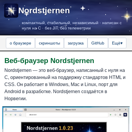
Nordstjernen
компактный, стабильный, независимый · написан с
нуля на C · без JIT, без телеметрии
о браузере
скриншоты
загрузка
GitHub
Ещё
▾
Веб-браузер Nordstjernen
Nordstjernen — это веб-браузер, написанный с нуля на
C, ориентированный на поддержку стандартов HTML и
CSS. Он работает в Windows, Mac и Linux, порт для
Android в разработке. Nordstjernen создаётся в
Норвегии.