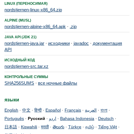
LINUX (ПЕРЕНОСИМАЯ)
nordstjernen-linux-x86_64.zip
ALPINE (MUSL)
nordstjernen-alpine-x86_64.apk
·
.zip
JAVA API (JDK 21)
nordstjernen-java.jar
·
исходники
·
javadoc
·
документация
API
ИСХОДНЫЙ КОД
nordstjernen-src.tar.xz
КОНТРОЛЬНЫЕ СУММЫ
SHA256SUMS
·
все ночные файлы
языки
English
·
中文
·
हिन्दी
·
Español
·
Français
·
العربية
·
বাংলা
·
Português
·
Русский
·
اردو
·
Bahasa Indonesia
·
Deutsch
·
日本語
·
Kiswahili
·
मराठी
·
తెలుగు
·
Türkçe
·
தமிழ்
·
Tiếng Việt
·