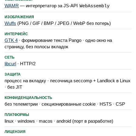
WAMR
— интерпретатор за JS-API
WebAssembly
ИЗОБРАЖЕНИЯ
Wuffs
(PNG / GIF / BMP / JPEG / WebP без потерь)
ИНТЕРФЕЙС
GTK 4
· формирование текста Pango · одно окно на
страницу, без полосы вкладок
СЕТЬ
libcurl
· HTTP/2
ЗАЩИТА
процесс на вкладку · песочница seccomp + Landlock в Linux
· без JIT
КОНФИДЕНЦИАЛЬНОСТЬ
без телеметрии · секционированные cookie · HSTS · CSP
ПЛАТФОРМЫ
linux · windows · macos · android (порт в разработке)
ЛИЦЕНЗИЯ