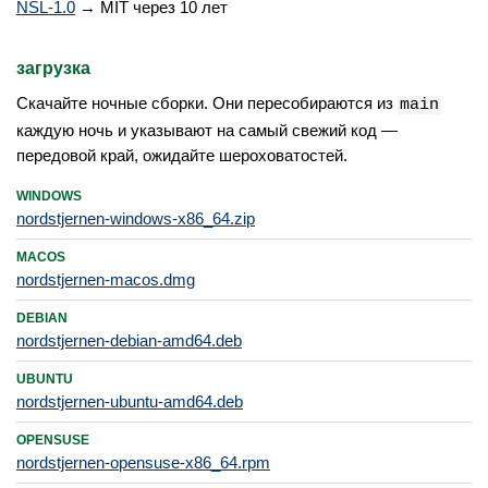
NSL-1.0
→ MIT через 10 лет
загрузка
Скачайте ночные сборки. Они пересобираются из
main
каждую ночь и указывают на самый свежий код —
передовой край, ожидайте шероховатостей.
WINDOWS
nordstjernen-windows-x86_64.zip
MACOS
nordstjernen-macos.dmg
DEBIAN
nordstjernen-debian-amd64.deb
UBUNTU
nordstjernen-ubuntu-amd64.deb
OPENSUSE
nordstjernen-opensuse-x86_64.rpm